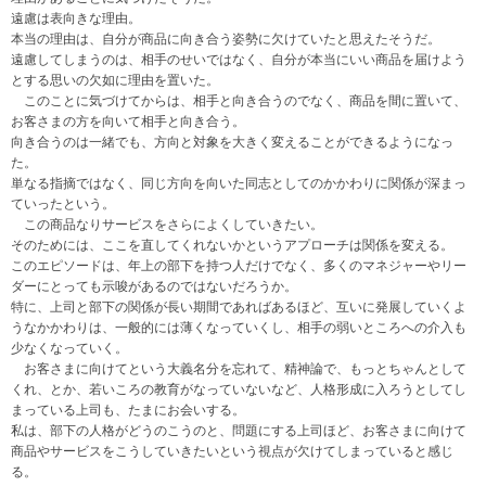
遠慮は表向きな理由。
本当の理由は、自分が商品に向き合う姿勢に欠けていたと思えたそうだ。
遠慮してしまうのは、相手のせいではなく、自分が本当にいい商品を届けよう
とする思いの欠如に理由を置いた。
このことに気づけてからは、相手と向き合うのでなく、商品を間に置いて、
お客さまの方を向いて相手と向き合う。
向き合うのは一緒でも、方向と対象を大きく変えることができるようになっ
た。
単なる指摘ではなく、同じ方向を向いた同志としてのかかわりに関係が深まっ
ていったという。
この商品なりサービスをさらによくしていきたい。
そのためには、ここを直してくれないかというアプローチは関係を変える。
このエピソードは、年上の部下を持つ人だけでなく、多くのマネジャーやリー
ダーにとっても示唆があるのではないだろうか。
特に、上司と部下の関係が長い期間であればあるほど、互いに発展していくよ
うなかかわりは、一般的には薄くなっていくし、相手の弱いところへの介入も
少なくなっていく。
お客さまに向けてという大義名分を忘れて、精神論で、もっとちゃんとして
くれ、とか、若いころの教育がなっていないなど、人格形成に入ろうとしてし
まっている上司も、たまにお会いする。
私は、部下の人格がどうのこうのと、問題にする上司ほど、お客さまに向けて
商品やサービスをこうしていきたいという視点が欠けてしまっていると感じ
る。