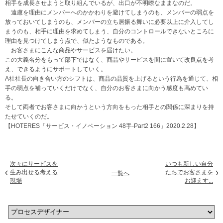
相手を成長させようと取り組んでいるが、出口が不明瞭なままなのだ。
遠慮を理由にメンバーへのかかわりを避けてしまうのも、メンバーの弱点を
放っておいてしまうのも、メンバーの立ち居振る舞いに必要以上に介入してし
まうのも、相手に理由を求めてしまう、自分のコントロールできないところに
理由を見つけてしまう点で、似たようなものである。
お客さまにこんな商品やサービスを届けたい。
この大義名分をもって部下ではなく、商品やサービスを間に置いて改良点を考
え、できるようにサポートしていく。
A社社長の向き合い方のシフトは、商品の品質を上げるという行為を通じて、相
手の弱点を補っていくだけでなく、自分のお客さまに向かう感度も高めてい
る。
そして両者でお客さまに向かうという方向をもった相手との関係に深まりを持
たせていくのだ。
【HOTERES「サービス・イノベーション 48手-Part2 166」2020.2.28】
次々にサービスを
いつも新しい自分
生み出せる考える
たちでお客さまを
一覧へ
現場
お迎えす...