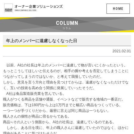
HOME
COLUMN
コラム
年上のメンバーに遠慮しなくなった日
2021.02.01
以前、A社の社長は年上のメンバーに遠慮して物が言いにくかったという。
もっとこうしてほしいと伝えるのが、相手の腕や考えを否定してしまうことに
つながってしまうのではないか、と考えて我慢していたのだ。
しかし、意見を言う方向と理由を見つけてからは、遠慮がなくなっただけでな
く、互いの技術を高め合う関係に発展していったそうだ。
A社は食品製造販売業を営んでいる。
職人がつくる商品を店舗や通販、イベントなどで販売する地域の一番店だ。
販売価格は、下は180円から上は1万円までと幅広い商品をつくっている。
一つ一つが手づくりだから、厳密に言えば同じ商品は一つもない。
職人さんの個性が商品に宿るからである。
商品≒その人という側面から、A社の社長は、遠慮しているのである。
しかし、ある日を境に、年上の職人さんに遠慮していたのではなく、ほかに
理由があることに気づけたそうだ。