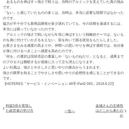
あるものを伸ばす＝強さで戦うは、当時のアルミックを支えていた真の強み
です。
「ない」と感じていたものの多くは、当時は、本当に必要な段階ではなかった
のです。
協力が不十分でも新商品開発が多少遅れていても、今の目標を達成するには、
本当には困っていなかったのです。
アルミックの強さで戦いながらN 倍に伸ばすという戦略的テーマは、ないも
のを身に付けていかざるをえない、前を向いて困る状況をもたらしました。
お客さまをみる感度の高まりや、仲間への思いやりを伸ばす過程では、自分達
が身に付けるべきことへ感度を高めたのです。
「何を」の選択は現状否定の裏返しや「ないものねだり」となると、成果まで
のプロセスは難航するか迷路に入って立ち消えになります。
よい社風は、強さとやさしさと思いやりの接点からうまれます。
強さの限界を知ることでやさしさや思いやりの必然性を感じることができるの
です。
【HOTERES「サービス・イノベーション 48手-Part2 093」2018.6.22】
利益5倍を実現し
金城さんの主体性
た経営者の学び方
はどこから来たの
一覧へ
か