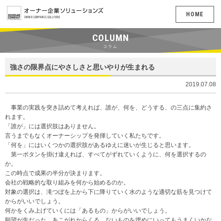
HOME
COLUMN
コラム
強さの限界点にやさしさと思いやりが生まれる
2019.07.08
事業の実践を突き詰めて考えれば、誰が、何を、どうする、の三点に集約さ
れます。
「誰が」には選択肢はありません。
言うまでもなくオーナーシップを発揮していく私たちです。
「何を」にはいくつかの選択肢があるゆえに迷いが生じると思います。
第一ボタンを掛け違えれば、すべてがずれていくように、何を選択するの
か。
この時点で成果の半分が決まります。
会社の戦略的な取り組みを何から始めるのか。
対象の選択は、滝つぼを上から下に降りていく水のような適切な筋を見つけて
からがいいでしょう。
何かをくみ上げていくには「あるもの」からがいいでしょう。
願望が先だった、あこがれからくる、ないものを埋めにいってもうまくいかな