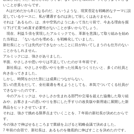
いことが多いからです。
A はだめだからB になるのだ、というような、現実否定を戦略的なテーマに設
定しているケースに、私が遭遇するのは決して珍しくはありません。
それは「あるもの」は、水や空気のようにあって当たり前で、今ある理由を掘
り下げて見つめ直す必要性がないことが多いからでしょう。
現在、利益 5 倍を実現したアルミックでも、革新を意識して取り組みを始め
た当初は、「ないものを埋める」を戦略化していました。
新社長にとっては先代ができなかったことに目が向いてしまうのも仕方のない
ことかもしれません。
アルミックには、強さがありました。
半面、やさしさや思いやりは不足していたのが 8 年前です。
新社長は、やさしさや思いやりを持った社風をつくりたいと、多くの社員と
向き合ってきました。
しかし、時間をかけた割には成果につながらない。
互いの意見をだして、全社最適を考えようとしても、本気でついてくる社員が
できなかったのです。
今のアルミックは、やさしさか生まれる部門や立場を超えた協働した取り組
みや、お客さまへの思いやりを形にした手すりの改良版や新用途に展開した新
商品をヒットさせています。
それは、強さで挑める限界点までいくことを、7 年前の新社長が決めたからで
す。
今の強さで伸ばせるところまで業績を上げると戦略会議で決めました。
7 年前の合宿で、新社長は、あるものを徹底的に伸ばすことを決めたのです。