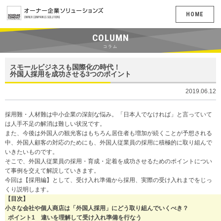
HOME
COLUMN
コラム
スモールビジネスも国際化の時代！
外国人採用を成功させる3つのポイント
2019.06.12
採用難・人材難は中小企業の深刻な悩み。「日本人でなければ」と言っていて
は人手不足の解消は難しい状況です。
また、今後は外国人の観光客はもちろん居住者も増加が続くことが予想される
中、外国人顧客の対応のためにも、外国人従業員の採用に積極的に取り組んで
いきたいものです。
そこで、外国人従業員の採用・育成・定着を成功させるためのポイントについ
て事例を交えて解説していきます。
今回は【採用編】として、受け入れ準備から採用、実際の受け入れまでをじっ
くり説明します。
【目次】
小さな会社や個人商店は「外国人採用」にどう取り組んでいくべき？
ポイント1 違いを理解して受け入れ準備を行なう